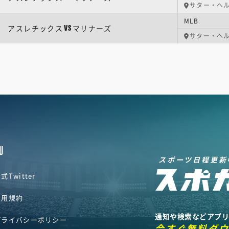
サター・ヘ
MLB
アスレチックス
マリナーズ
VS
サター・ヘ
U
スポーツ日程更新
式Twitter
利用規約
通知や検索などアプ
プライバシーポリシー
今すぐ無料ダ