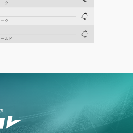
パーク
パーク
ィールド
中