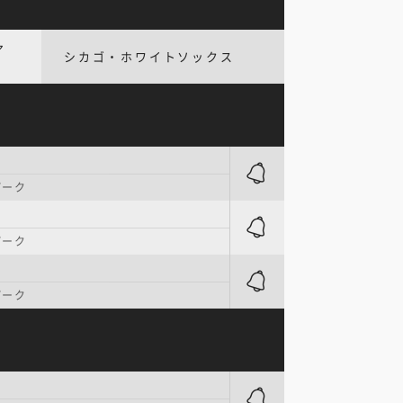
ア
シカゴ・ホワイトソックス
パーク
パーク
パーク