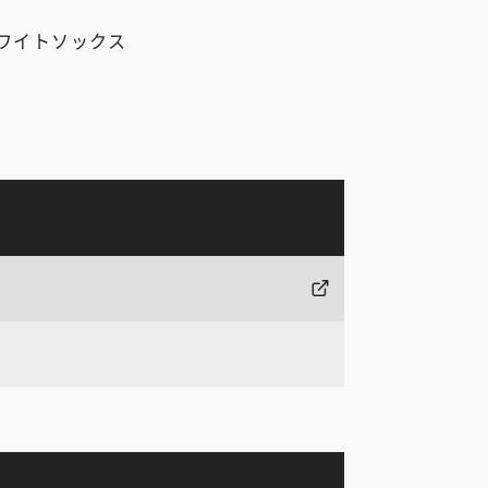
ワイトソックス