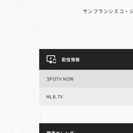
サンフランシスコ・
配信情報
SPOTV NOW
MLB.TV