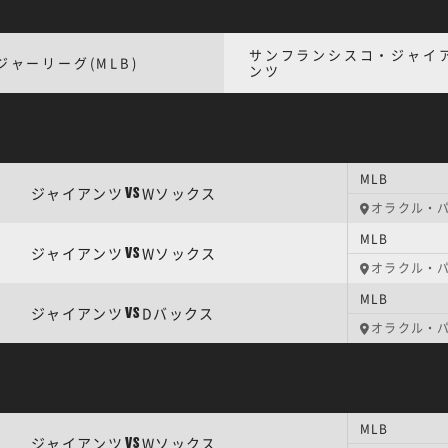
サンフランシスコ・ジャイ
ジャーリーグ(MLB)
ンツ
MLB
ジャイアンツ
Wソックス
VS
オラクル・
MLB
ジャイアンツ
Wソックス
VS
オラクル・
MLB
ジャイアンツ
Dバックス
VS
オラクル・
MLB
ジャイアンツ
Wソックス
VS