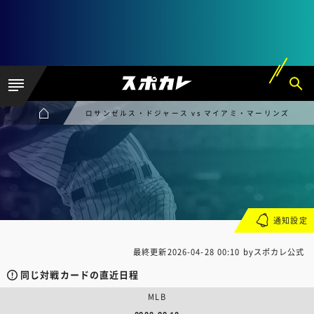
ロサンゼルス・ドジャース vs マイアミ・マーリンズ
通知設定
最終更新
2026-04-28 00:10
byスポカレ公式
同じ対戦カードの直近日程
MLB