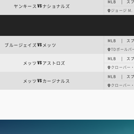
MLB | ス
ヤンキース
ナショナルズ
VS
ジョージ M
MLB | ス
ブルージェイズ
メッツ
VS
TDボールパ
MLB | ス
メッツ
アストロズ
VS
クローバー
MLB | ス
メッツ
カージナルス
VS
クローバー