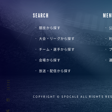
SEARCH
MEN
競技から探す
公
大会・リーグから探す
チーム・選手から探す
会場から探す
放送・配信から探す
SHARE
COPYRIGHT © SPOCALE ALL RIGHTS RE