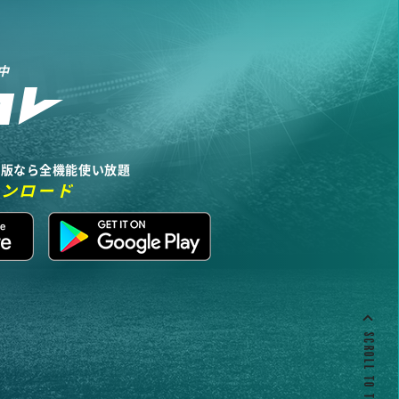
中
リ版なら全機能使い放題
ウンロード
SCROLL TO TOP