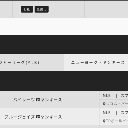
LIVE
見逃し
ジャーリーグ(MLB)
ニューヨーク・ヤンキース
MLB | ス
パイレーツ
ヤンキース
VS
レコム・パ
MLB | ス
ブルージェイズ
ヤンキース
VS
TDボールパ