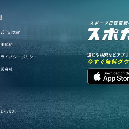
U
スポーツ日程更新
式Twitter
利用規約
通知や検索などアプ
プライバシーポリシー
今すぐ無料ダ
運営会社
SERVED.