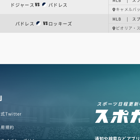
MLB | ス
ドジャース
パドレス
VS
キャメルバ
MLB | ス
パドレス
ロッキーズ
VS
ピオリア・
U
スポーツ日程更新
式Twitter
利用規約
通知や検索などアプ