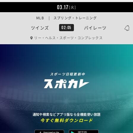
03.17
[火]
MLB | スプリング・トレーニング
ツインズ
パイレーツ
02:05
リー・ヘルス・スポーツ・コンプレックス
スポーツ日程更新中
通知や検索などアプリ版なら全機能使い放題
今すぐ無料ダウンロード