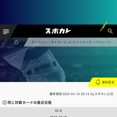
デトロイト・タイガース vs ピッツバーグ・パイレーツ
通知設定
最終更新
2026-03-14 00:14
byスポカレ公式
同じ対戦カードの直近日程
MLB