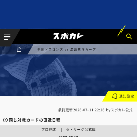
中日ドラゴンズ vs 広島東洋カープ
通知設定
最終更新
2026-07-11 22:26
byスポカレ公式
同じ対戦カードの直近日程
プロ野球 | セ・リーグ公式戦