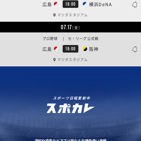
広島
横浜DeNA
18:00
マツダスタジアム
07.17
[金]
プロ野球 | セ・リーグ公式戦
広島
阪神
18:00
マツダスタジアム
スポーツ日程更新中
通知や検索などアプリ版なら全機能使い放題