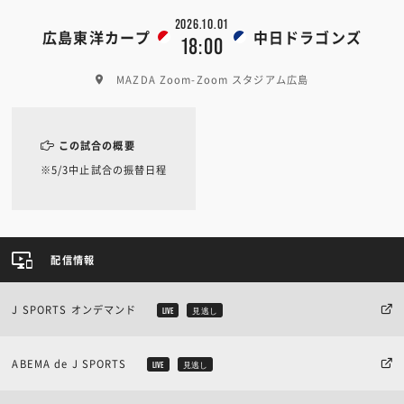
2026.10.01
広島東洋カープ
中日ドラゴンズ
18:00
MAZDA Zoom-Zoom スタジアム広島
この試合の概要
※5/3中止試合の振替日程
配信情報
J SPORTS オンデマンド
LIVE
見逃し
ABEMA de J SPORTS
LIVE
見逃し