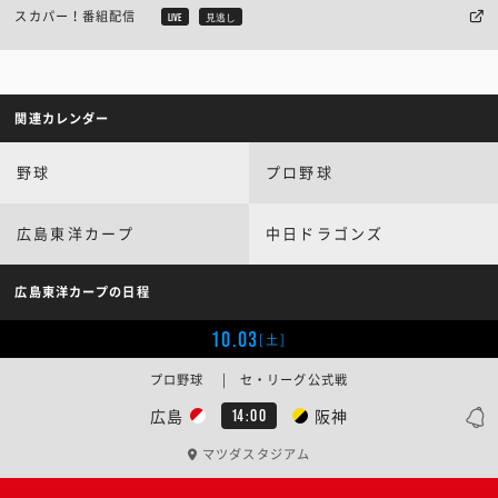
スカパー！番組配信
LIVE
見逃し
関連カレンダー
野球
プロ野球
広島東洋カープ
中日ドラゴンズ
広島東洋カープの日程
10.03
[土]
プロ野球 | セ・リーグ公式戦
広島
阪神
14:00
マツダスタジアム