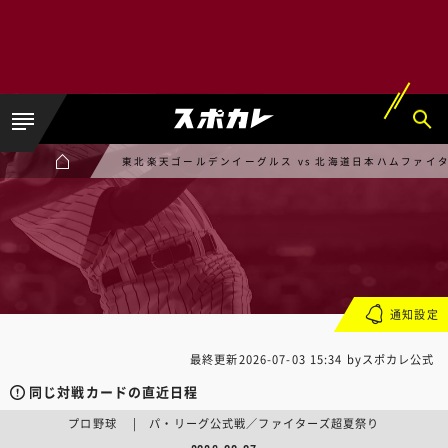
東北楽天ゴールデンイーグルス vs 北海道日本ハムファイ
通知設定
最終更新
2026-07-03 15:34
byスポカレ公式
同じ対戦カードの直近日程
プロ野球 | パ・リーグ公式戦／ファイターズ超夏祭り