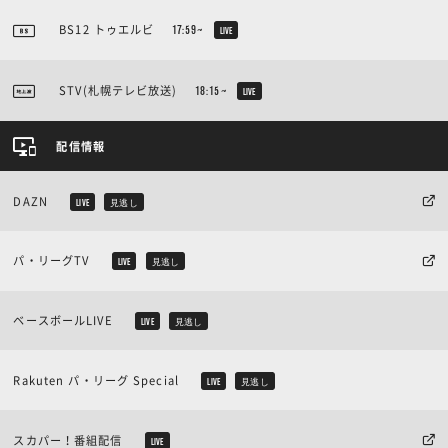
BS12 トゥエルビ
17:59~
LIVE
STV(札幌テレビ放送)
18:15~
LIVE
配信情報
DAZN
LIVE
見逃し
パ・リーグTV
LIVE
見逃し
ベースボールLIVE
LIVE
見逃し
Rakuten パ・リーグ Special
LIVE
見逃し
スカパー！番組配信
LIVE