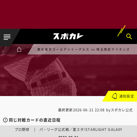
東北楽天ゴールデンイーグルス vs 埼玉西武ライオンズ
通知設定
最終更新
2026-06-21 22:08
byスポカレ公式
同じ対戦カードの直近日程
プロ野球 | パ・リーグ公式戦／夏スタ!STARLIGHT GALAXY