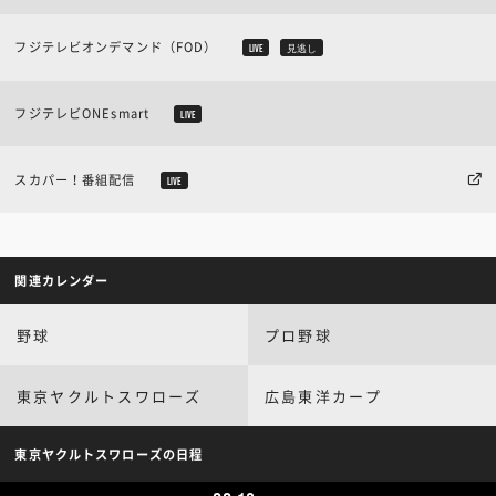
フジテレビオンデマンド（FOD）
LIVE
見逃し
フジテレビONEsmart
LIVE
スカパー！番組配信
LIVE
関連カレンダー
野球
プロ野球
東京ヤクルトスワローズ
広島東洋カープ
東京ヤクルトスワローズの日程