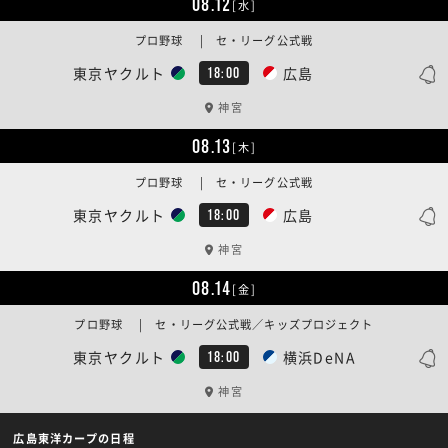
08.12
[水]
プロ野球 | セ・リーグ公式戦
東京ヤクルト
広島
18:00
神宮
08.13
[木]
プロ野球 | セ・リーグ公式戦
東京ヤクルト
広島
18:00
神宮
08.14
[金]
プロ野球 | セ・リーグ公式戦／キッズプロジェクト
東京ヤクルト
横浜DeNA
18:00
神宮
広島東洋カープの日程