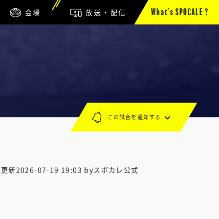
会場
放送・配信
What’s SPOCALE ?
この試合を通知する
終更新
2026-07-19 19:03
byスポカレ公式