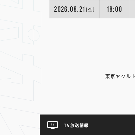
2026.08.21
18:00
[金]
東京ヤクル
TV放送情報