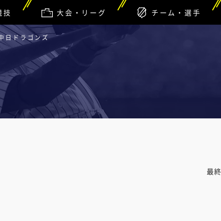
競技
大会・リーグ
チーム・選手
 中日ドラゴンズ
最