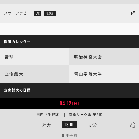
スポーツナビ
LIVE
見逃し
関連カレンダー
野球
明治神宮大会
立命館大
青山学院大学
立命館大の日程
04.12
[日]
関西学生野球 | 春季リーグ戦 第2節
近大
立命
13:00
甲子園