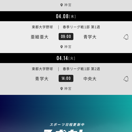
神宮
04.08
[水]
東都大学野球 | 春季リーグ戦1部 第1週
亜細亜大
青学大
09:00
神宮
04.14
[火]
東都大学野球 | 春季リーグ戦1部 第2週
青学大
中央大
14:00
神宮
スポーツ日程更新中