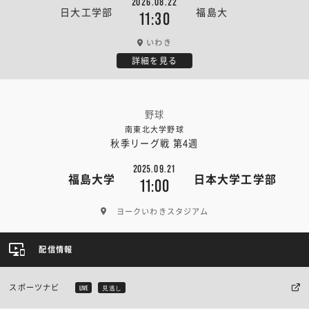
2026.08.22
日大工学部
福島大
11:30
いわき
詳細を見る
野球
南東北大学野球
秋季リーグ戦 第4週
2025.09.21
福島大学
日本大学工学部
11:00
ヨークいわきスタジアム
配信情報
スポーツナビ
LIVE
見逃し