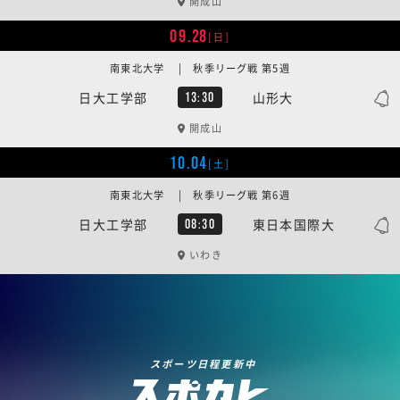
開成山
09.28
[日]
南東北大学 | 秋季リーグ戦 第5週
日大工学部
山形大
13:30
開成山
10.04
[土]
南東北大学 | 秋季リーグ戦 第6週
日大工学部
東日本国際大
08:30
いわき
スポーツ日程更新中