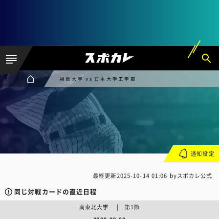
福島大学 vs 日本大学工学部
通知設定
最終更新
2025-10-14 01:06
byスポカレ公式
同じ対戦カードの直近日程
南東北大学 | 第1節