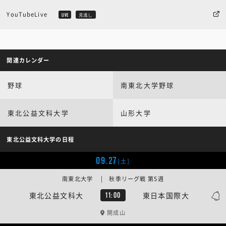
YouTubeLive
LIVE
見逃し
関連カレンダー
野球
南東北大学野球
東北公益文科大学
山形大学
東北公益文科大学の日程
09.27
[土]
南東北大学 | 秋季リーグ戦 第5週
東北公益文科大
東日本国際大
11:00
開成山