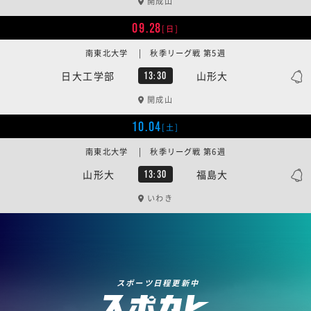
開成山
09.28
[日]
南東北大学 | 秋季リーグ戦 第5週
日大工学部
山形大
13:30
開成山
10.04
[土]
南東北大学 | 秋季リーグ戦 第6週
山形大
福島大
13:30
いわき
スポーツ日程更新中