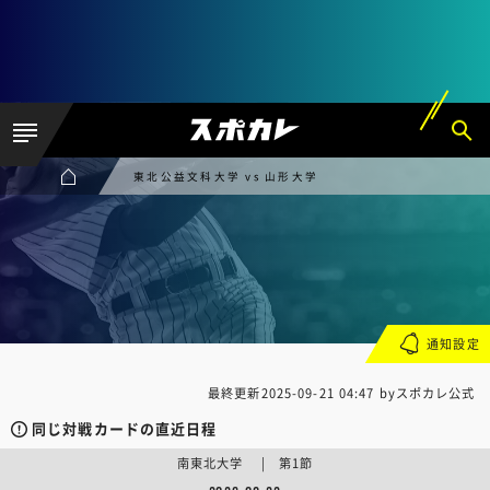
東北公益文科大学 vs 山形大学
通知設定
最終更新
2025-09-21 04:47
byスポカレ公式
同じ対戦カードの直近日程
南東北大学 | 第1節