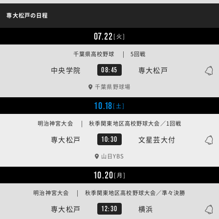
専大松戸の日程
07.22
[火]
千葉県高校野球 | 5回戦
中央学院
専大松戸
08:45
千葉県野球場
10.18
[土]
明治神宮大会 | 秋季関東地区高校野球大会／1回戦
専大松戸
文星芸大付
10:30
山日YBS
10.20
[月]
明治神宮大会 | 秋季関東地区高校野球大会／準々決勝
専大松戸
横浜
12:30