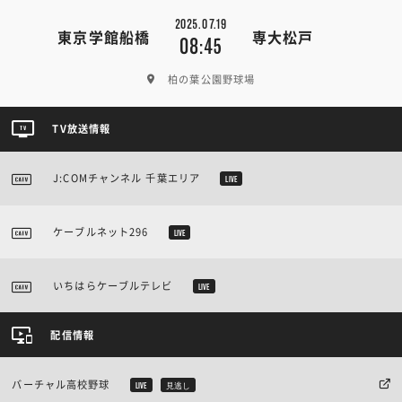
2025.07.19
東京学館船橋
専大松戸
08:45
柏の葉公園野球場
TV放送情報
J:COMチャンネル 千葉エリア
LIVE
ケーブルネット296
LIVE
いちはらケーブルテレビ
LIVE
配信情報
バーチャル高校野球
LIVE
見逃し