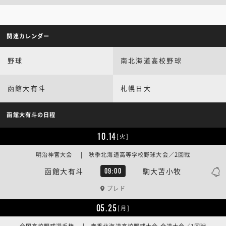
関連カレンダー
野球
南北海道高校野球
函館大有斗
札幌日大
函館大有斗の日程
10.14
[火]
明治神宮大会 | 秋季北海道高等学校野球大会／2回戦
函館大有斗
駒大苫小牧
09:00
プレド
05.25
[月]