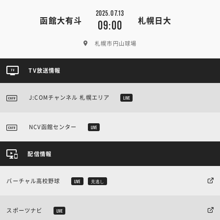
2025.07.13
函館大有斗
札幌日大
09:00
札幌市円山球場
TV放送情報
J:COMチャンネル 札幌エリア
LIVE
NCV函館センター
LIVE
配信情報
バーチャル高校野球
LIVE
見逃し
スポーツナビ
LIVE