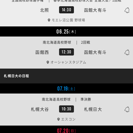
全国高校野球選手権 | 春季北海道高校野球大会 全道大会／1回戦
北照
函館大有斗
14:30
モエレ沼公園 野球場
06.25
[木]
南北海道高校野球 | 2回戦
函館西
函館大有斗
12:30
オーシャンスタジアム
札幌日大の日程
07.19
[土]
南北海道高校野球 | 準決勝
札幌大谷
札幌日大
10:30
エスコン
07.20
[日]