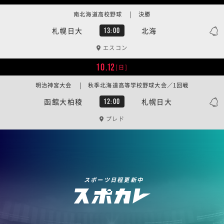
南北海道高校野球 | 決勝
札幌日大
北海
13:00
エスコン
10.12
[日]
明治神宮大会 | 秋季北海道高等学校野球大会／1回戦
函館大柏稜
札幌日大
12:00
プレド
スポーツ日程更新中