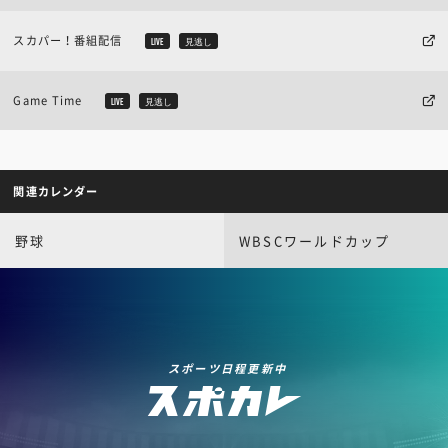
スカパー！番組配信
LIVE
見逃し
Game Time
LIVE
見逃し
関連カレンダー
野球
WBSCワールドカップ
スポーツ日程更新中