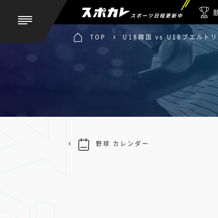
スポーツ日程更新中
TOP
U18韓国 vs U18プエルト
野球 カレンダー