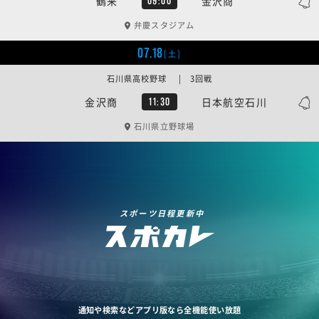
鶴来
金沢商
09:00
弁慶スタジアム
07.18
[土]
石川県高校野球 | 3回戦
金沢商
日本航空石川
11:30
石川県立野球場
スポーツ日程更新中
通知や検索などアプリ版なら全機能使い放題