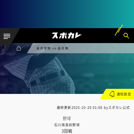
金沢学院 vs 金沢商
通知設定
最終更新
2025-10-20 01:08
byスポカレ公式
野球
石川県高校野球
3回戦