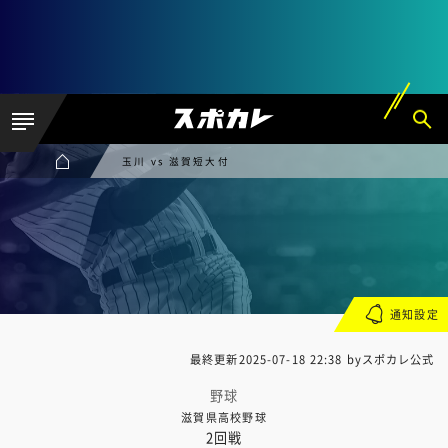
玉川 vs 滋賀短大付
通知設定
最終更新
2025-07-18 22:38
byスポカレ公式
野球
滋賀県高校野球
2回戦