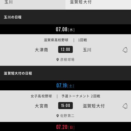
玉川
滋賀短大付
玉川の日程
07.08
[水]
滋賀県高校野球 | 1回戦
大津商
玉川
12:00
彦根球場
滋賀短大付の日程
07.19
[土]
女子高校野球 | 予選トーナメント 2回戦
大宮商
滋賀短大付
15:00
佐野第二
07.20
[日]