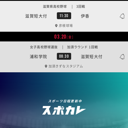
滋賀県高校野球 | 3回戦
滋賀短大付
伊香
11:30
彦根球場
03.20
[金]
女子高校野球選抜 | 加須ラウンド 1回戦
浦和学院
滋賀短大付
08:30
加須きずなスタジアム
スポーツ日程更新中