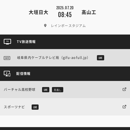
2025.07.20
大垣日大
高山工
08:45
レインボースタジアム
TV放送情報
岐阜県内ケーブルテレビ局（gifu-aofull.jp）
LIVE
配信情報
バーチャル高校野球
LIVE
見逃し
スポーツナビ
LIVE