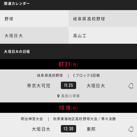
関連カレンダー
野球
岐阜県高校野球
大垣日大
高山工
大垣日大の日程
07.21
[月]
岐阜県高校野球 | Cブロック3回戦
帝京大可児
大垣日大
11:25
長良川球場
10.19
[日]
明治神宮大会 | 秋季東海地区高校野球大会／準々決勝
大垣日大
東邦
12:30