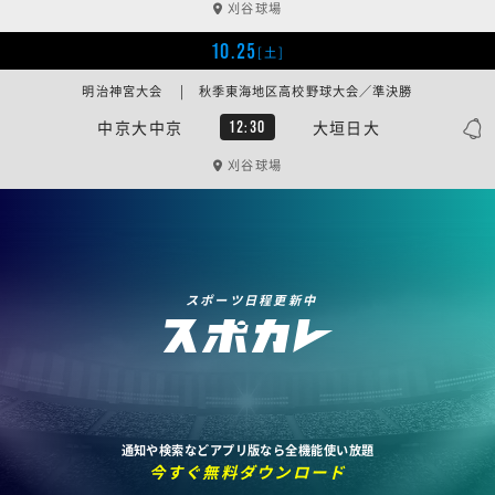
刈谷球場
10.25
[土]
明治神宮大会 | 秋季東海地区高校野球大会／準決勝
中京大中京
大垣日大
12:30
刈谷球場
スポーツ日程更新中
通知や検索などアプリ版なら全機能使い放題
今すぐ無料ダウンロード