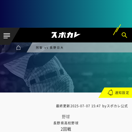
阿智 vs 長野日大
通知設定
最終更新
2025-07-07 15:47
byスポカレ公式
野球
長野県高校野球
2回戦