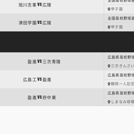
全国高校野球選
旭川志峯
広陵
VS
甲子園
全国高校野球選
津田学園
広陵
VS
甲子園
広島県高校野球
盈進
三次青陵
VS
三次きんさ
広島県高校野球
広島工
盈進
VS
鶴岡一人記
広島県高校野球
盈進
府中東
VS
しまなみ球