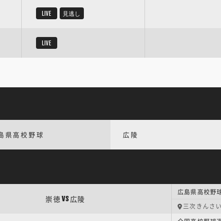
LIVE
見逃し
LIVE
島県高校野球
広陵
広島県高校野
崇徳
広陵
VS
三次きんさ