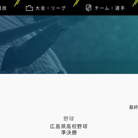
競技
大会・リーグ
チーム・選手
最
野球
広島県高校野球
準決勝