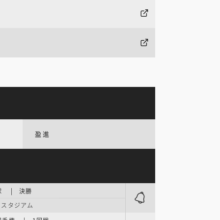
盈進
球 | 決勝
いスタジアム