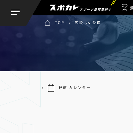
スポーツ日程更新中
TOP
広陵 vs 盈進
野球 カレンダー