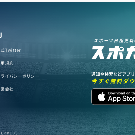
U
スポーツ日程更新
式Twitter
利用規約
通知や検索などアプ
プライバシーポリシー
今すぐ無料ダ
運営会社
SERVED.