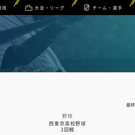
競技
大会・リーグ
チーム・選手
最
野球
西東京高校野球
3回戦