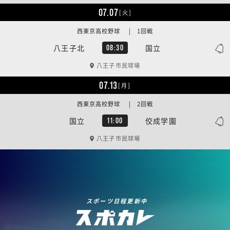
07.07
[火]
西東京高校野球 | 1回戦
八王子北
国立
08:30
八王子市民球場
07.13
[月]
西東京高校野球 | 2回戦
国立
佼成学園
11:00
八王子市民球場
スポーツ日程更新中