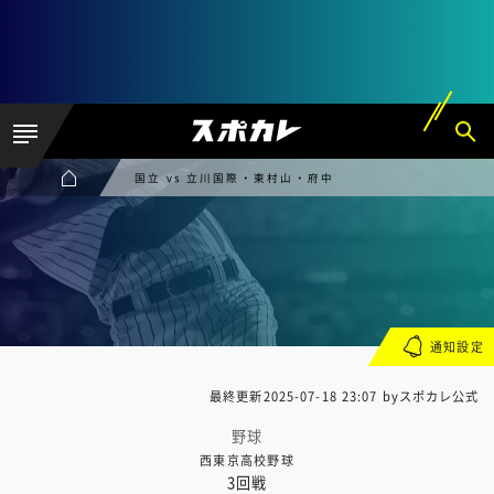
国立 vs 立川国際・東村山・府中
通知設定
最終更新
2025-07-18 23:07
byスポカレ公式
野球
西東京高校野球
3回戦