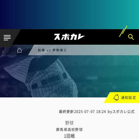
前橋 vs 伊勢崎工
通知設定
最終更新
2025-07-07 18:24
byスポカレ公式
野球
群馬県高校野球
1回戦