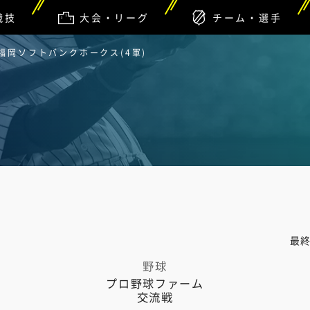
競技
大会・リーグ
チーム・選手
 福岡ソフトバンクホークス(4軍)
最
野球
プロ野球ファーム
交流戦