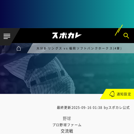
大分B-リングス vs 福岡ソフトバンクホークス(4軍)
通知設定
最終更新
2025-09-16 01:38
byスポカレ公式
野球
プロ野球ファーム
交流戦