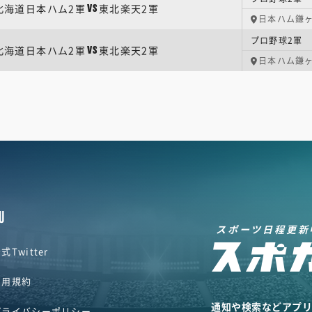
北海道日本ハム2軍
東北楽天2軍
VS
日本ハム鎌
プロ野球2軍 
北海道日本ハム2軍
東北楽天2軍
VS
日本ハム鎌
U
スポーツ日程更新
式Twitter
利用規約
通知や検索などアプ
プライバシーポリシー