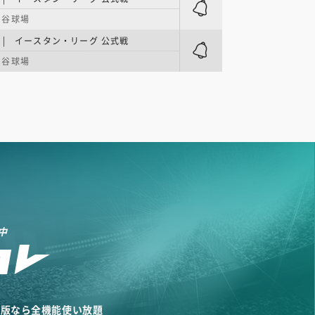
ヶ谷球場
| イースタン・リーグ 公式戦
ヶ谷球場
中
リ版なら全機能使い放題