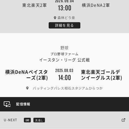
2026.09.04
東北楽天2軍
横浜DeNA2軍
13:00
森林どり泉
詳細を見る
野球
プロ野球ファーム
イースタン・リーグ 公式戦
2025.08.03
横浜DeNAベイスタ
東北楽天ゴールデ
14:00
ーズ(2軍)
ンイーグルス(2軍)
バッティングパレス相石スタジアムひらつか
配信情報
U-NEXT
LIVE
見逃し