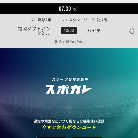
07.30
[水]
プロ野球2軍 | ウエスタン・リーグ 公式戦
福岡ソフトバン
ハヤテ
13:00
ク2 ...
みずほPayPay
スポーツ日程更新中
通知や検索などアプリ版なら全機能使い放題
今すぐ無料ダウンロード