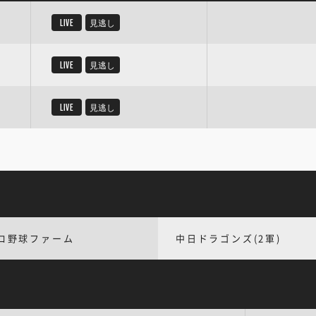
LIVE
見逃し
LIVE
見逃し
LIVE
見逃し
ロ野球ファーム
中日ドラゴンズ(2軍)