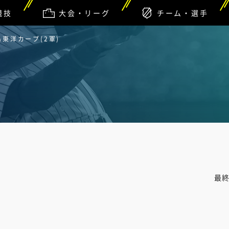
競技
大会・リーグ
チーム・選手
島東洋カープ(2軍)
最