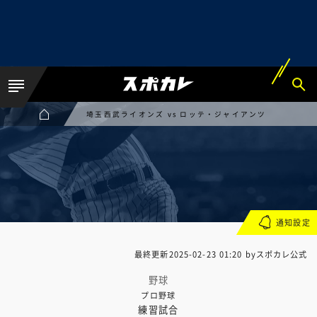
埼玉西武ライオンズ vs ロッテ・ジャイアンツ
通知設定
最終更新
2025-02-23 01:20
byスポカレ公式
野球
プロ野球
練習試合