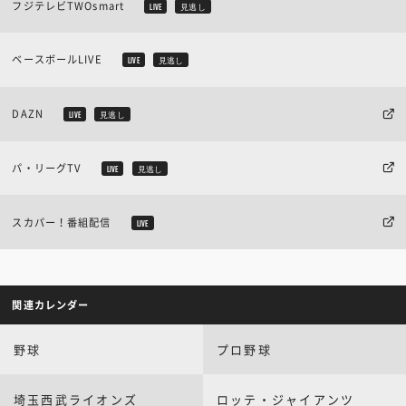
フジテレビTWOsmart
LIVE
見逃し
ベースボールLIVE
LIVE
見逃し
DAZN
LIVE
見逃し
パ・リーグTV
LIVE
見逃し
スカパー！番組配信
LIVE
関連カレンダー
野球
プロ野球
埼玉西武ライオンズ
ロッテ・ジャイアンツ