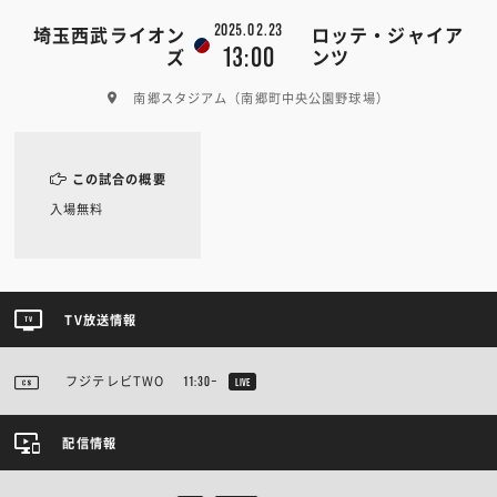
2025.02.23
埼玉西武ライオン
ロッテ・ジャイア
13:00
ズ
ンツ
南郷スタジアム（南郷町中央公園野球場）
この試合の概要
入場無料
TV放送情報
フジテレビTWO
11:30~
LIVE
配信情報