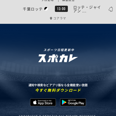
ロッテ・ジャイ
千葉ロッテ
13:00
アン ...
コアラマ
スポーツ日程更新中
通知や検索などアプリ版なら全機能使い放題
今すぐ無料ダウンロード