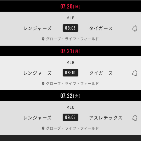
07.20
[日]
MLB
レンジャーズ
タイガース
08:05
グローブ・ライフ・フィールド
07.21
[月]
MLB
レンジャーズ
タイガース
08:10
グローブ・ライフ・フィールド
07.22
[火]
MLB
レンジャーズ
アスレチックス
09:05
グローブ・ライフ・フィールド