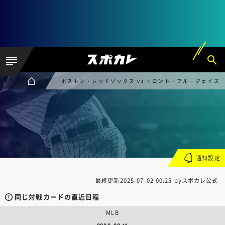
ボストン・レッドソックス vs トロント・ブルージェイズ
通知設定
最終更新
2025-07-02 00:25
byスポカレ公式
同じ対戦カードの直近日程
MLB