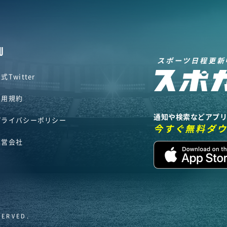
U
スポーツ日程更新
式Twitter
利用規約
通知や検索などアプ
プライバシーポリシー
今すぐ無料ダ
運営会社
SERVED.