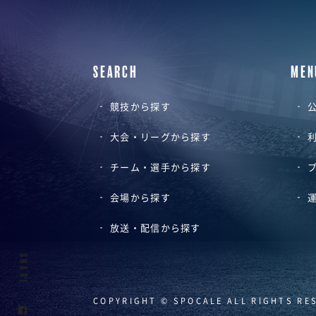
SEARCH
MEN
競技から探す
公
大会・リーグから探す
チーム・選手から探す
会場から探す
放送・配信から探す
SHARE
COPYRIGHT © SPOCALE ALL RIGHTS RE