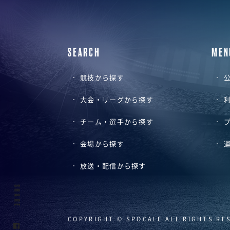
SEARCH
MEN
競技から探す
公
大会・リーグから探す
チーム・選手から探す
会場から探す
放送・配信から探す
SHARE
COPYRIGHT © SPOCALE ALL RIGHTS RE