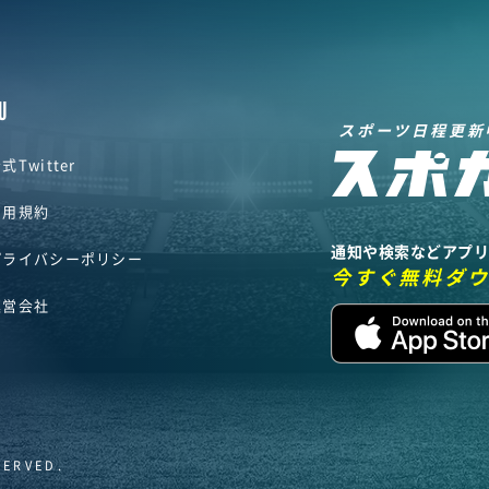
U
スポーツ日程更新
式Twitter
利用規約
通知や検索などアプ
プライバシーポリシー
今すぐ無料ダ
運営会社
SERVED.