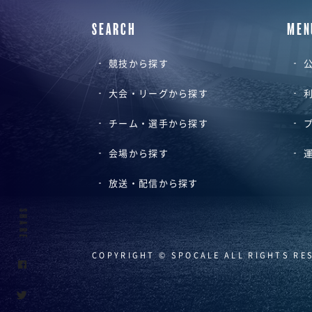
SEARCH
MEN
競技から探す
公
大会・リーグから探す
チーム・選手から探す
会場から探す
放送・配信から探す
SHARE
COPYRIGHT © SPOCALE ALL RIGHTS RE