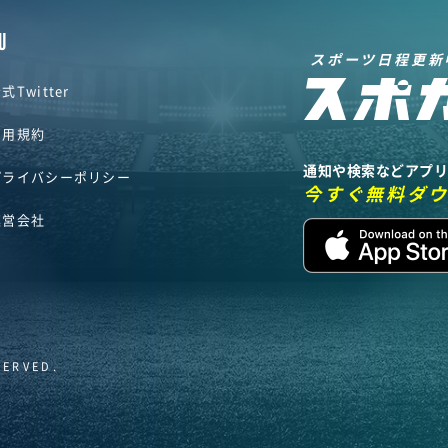
U
スポーツ日程更新
式Twitter
利用規約
通知や検索などアプ
プライバシーポリシー
今すぐ無料ダ
運営会社
SERVED.