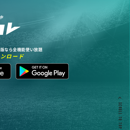
中
リ版なら全機能使い放題
ウンロード
SCROLL TO TOP