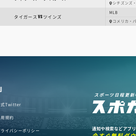
シチズンズ
MLB
タイガース
ツインズ
VS
コメリカ・
U
スポーツ日程更新
式Twitter
利用規約
通知や検索などアプ
プライバシーポリシー
今すぐ無料ダ