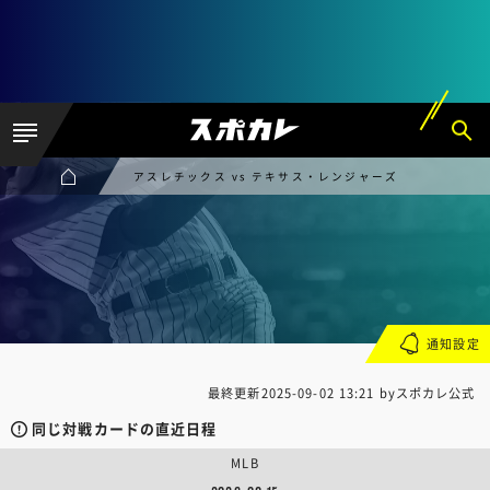
アスレチックス vs テキサス・レンジャーズ
通知設定
最終更新
2025-09-02 13:21
byスポカレ公式
同じ対戦カードの直近日程
MLB