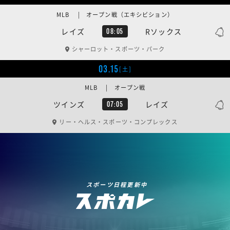
MLB | オープン戦（エキシビション）
レイズ
Rソックス
08:05
シャーロット・スポーツ・パーク
03.15
[土]
MLB | オープン戦
ツインズ
レイズ
07:05
リー・ヘルス・スポーツ・コンプレックス
スポーツ日程更新中