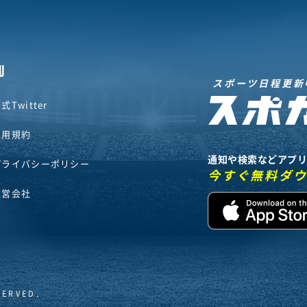
U
スポーツ日程更新
式Twitter
利用規約
通知や検索などアプ
プライバシーポリシー
今すぐ無料ダ
運営会社
SERVED.