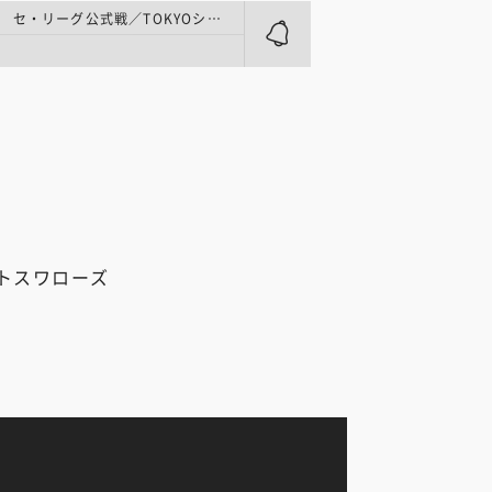
プロ野球 | セ・リーグ公式戦／TOKYOシリーズ、夏のKIDS FES
ム
トスワローズ