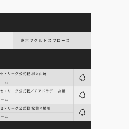
東京ヤクルトスワローズ
セ・リーグ公式戦 柳×山﨑
ドーム
プロ野球 | セ・リーグ公式戦／チアドラデー 髙橋宏×井上
ドーム
セ・リーグ公式戦 松葉×横川
ドーム