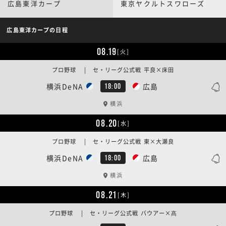
広島東洋カープ
東京ヤクルトスワローズ
広島東洋カープの日程
08.19
[火]
プロ野球 | セ・リーグ公式戦 平良×床田
横浜DeNA
広島
18:00
横浜
08.20
[水]
プロ野球 | セ・リーグ公式戦 東×大瀬良
横浜DeNA
広島
18:00
横浜
08.21
[木]
プロ野球 | セ・リーグ公式戦 バウアー×髙