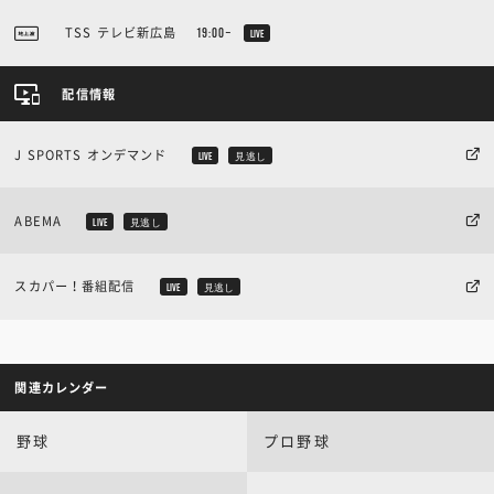
TSS テレビ新広島
19:00~
LIVE
配信情報
J SPORTS オンデマンド
LIVE
見逃し
ABEMA
LIVE
見逃し
スカパー！番組配信
LIVE
見逃し
関連カレンダー
野球
プロ野球