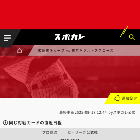
広島東洋カープ vs 東京ヤクルトスワローズ
通知設定
最終更新
2025-08-17 12:44
byスポカレ公式
同じ対戦カードの直近日程
プロ野球 | セ・リーグ公式戦