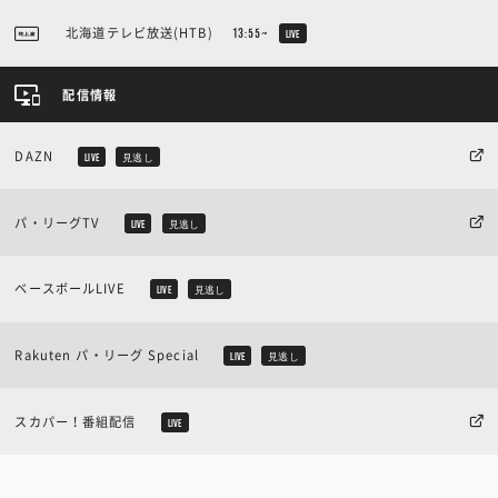
北海道テレビ放送(HTB)
13:55~
LIVE
配信情報
DAZN
LIVE
見逃し
パ・リーグTV
LIVE
見逃し
ベースボールLIVE
LIVE
見逃し
Rakuten パ・リーグ Special
LIVE
見逃し
スカパー！番組配信
LIVE