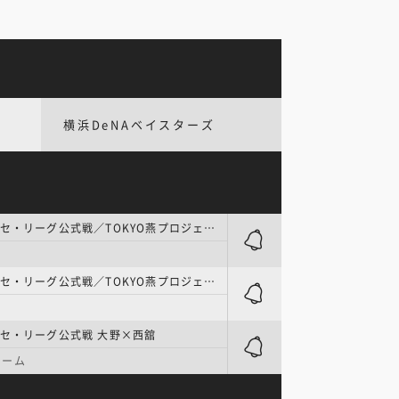
横浜DeNAベイスターズ
プロ野球 | セ・リーグ公式戦／TOKYO燕プロジェクト 吉村×髙橋宏
プロ野球 | セ・リーグ公式戦／TOKYO燕プロジェクト 奥川×松葉
セ・リーグ公式戦 大野×西舘
ドーム