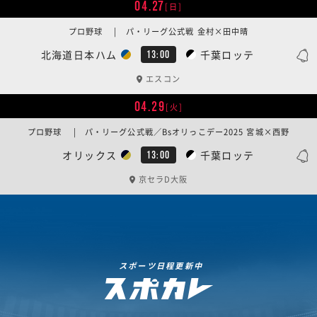
04.27
[日]
プロ野球 | パ・リーグ公式戦 金村×田中晴
北海道日本ハム
千葉ロッテ
13:00
エスコン
04.29
[火]
プロ野球 | パ・リーグ公式戦／Bsオリっこデー2025 宮城×西野
オリックス
千葉ロッテ
13:00
京セラD大阪
スポーツ日程更新中