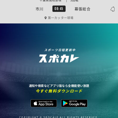
千葉県高校野球 | 3回戦
市川
幕張総合
08:45
第一カッター球場
スポーツ日程更新中
通知や検索などアプリ版なら全機能使い放題
今すぐ無料ダウンロード
COPYRIGHT © SPOCALE ALL RIGHTS RESERVED.