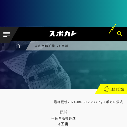
東京学館船橋 vs 市川
通知設定
最終更新
2024-08-30 23:33
byスポカレ公式
野球
千葉県高校野球
4回戦