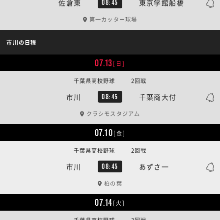
佐倉東
東京学館船橋
08:45
第一カッター球場
市川の日程
07.13
[日]
千葉県高校野球 | 2回戦
市川
千葉商大付
08:45
クラシモスタジアム
07.10
[金]
千葉県高校野球 | 2回戦
市川
あずさ一
08:45
柏の葉
07.14
[火]