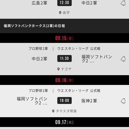
広島2軍
中日2軍
12:30
由宇
福岡ソフトバンクホークス(2軍)の日程
09.15
[日]
プロ野球2軍 | ウエスタン・リーグ 公式戦
福岡ソフトバン
中日2軍
11:30
ク2 ...
ナゴヤ
09.16
[月]
プロ野球2軍 | ウエスタン・リーグ 公式戦
福岡ソフトバン
阪神2軍
18:00
ク2 ...
タマスタ筑後
09.17
[火]