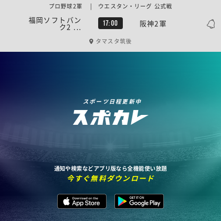
プロ野球2軍 | ウエスタン・リーグ 公式戦
福岡ソフトバン
阪神2軍
17:00
ク2 ...
タマスタ筑後
スポーツ日程更新中
通知や検索などアプリ版なら全機能使い放題
今すぐ無料ダウンロード